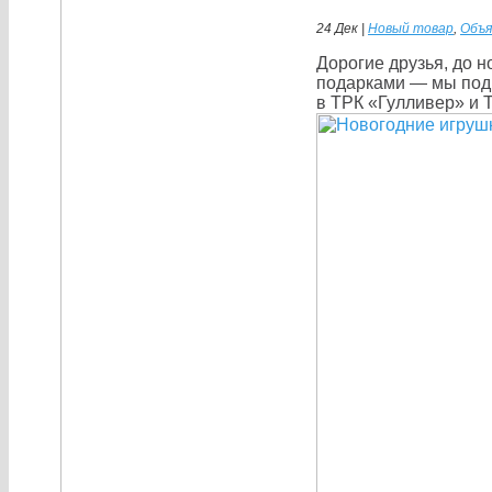
24 Дек |
Новый товар
,
Объя
Дорогие друзья, до н
подарками — мы подг
в ТРК «Гулливер» и Т