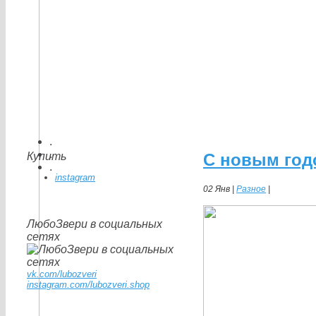
.
.
Купить
С новым год
.
instagram
02 Янв |
Разное
|
ЛюбоЗвери в социальных
сетях
vk.com/lubozveri
instagram.com/lubozveri.shop