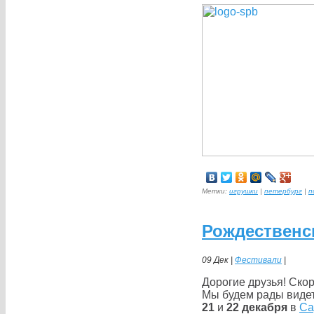
Метки:
игрушки
|
петербург
|
п
Рождественс
09 Дек |
Фестивали
|
Дорогие друзья! Ско
Мы будем рады виде
21
и
22 декабря
в
Са