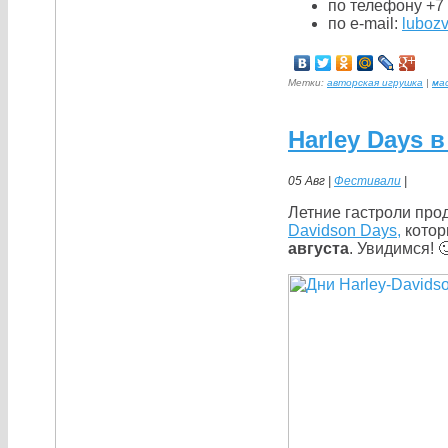
по телефону +7 
по e-mail:
lubozv
Метки:
авторская игрушка
|
ма
Harley Days 
05 Авг |
Фестивали
|
Летние гастроли про
Davidson Days,
котор
августа
. Увидимся! 