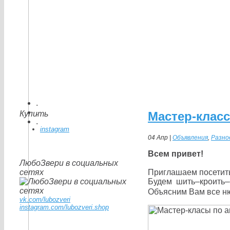
.
.
Купить
Мастер-клас
.
instagram
04 Апр |
Объявления
,
Разно
Всем привет!
ЛюбоЗвери в социальных
сетях
Приглашаем посетит
Будем шить–кроить–
Объясним Вам все ню
vk.com/lubozveri
instagram.com/lubozveri.shop