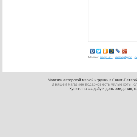
Метки:
игрушки
|
петербург
|
п
Магазин авторской мягкой игрушки в Санкт-Петер
В нашем магазине подарков есть милые коты, сл
Купите на свадьбу и день рождения, 